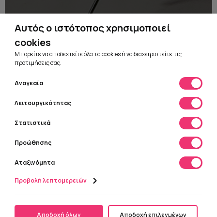
Αυτός ο ιστότοπος χρησιμοποιεί
cookies
Μπορείτε να αποδεχτείτε όλα τα cookies ή να διαχειριστείτε τις
προτιμήσεις σας.
Συμφωνώ με τους
όρους χρήσης
Αναγκαία
ΑΠΟΣΤΟΛΗ
Λειτουργικότητας
Στατιστικά
Προώθησης
Πολιτική Απορρήτου
Αταξινόμητα
Όροι Χρήσης
Προβολή λεπτομερειών
Επικοινωνία
Αρ. ΓΕΜΗ: 169306804000
© 2026 Ui-studio.gr • All rights reserved.
Αποδοχή όλων
Αποδοχή επιλεγμένων