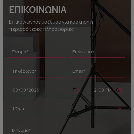
Ποιοι Είμαστε
ΕΠΙΚΟΙΝΩΝΙΑ
FAQ
Επικοινώνησε μαζί μας για κράτηση ή
περισσότερες πληροφορίες
Blog
Επικοινωνία
ΚΡΑΤΗΣΗ
1 Ώρα